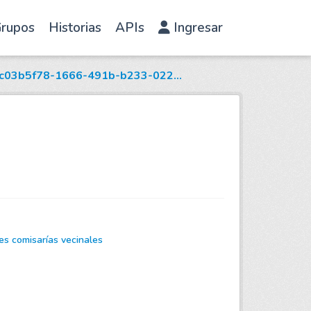
rupos
Historias
APIs
Ingresar
c03b5f78-1666-491b-b233-022...
es comisarías vecinales