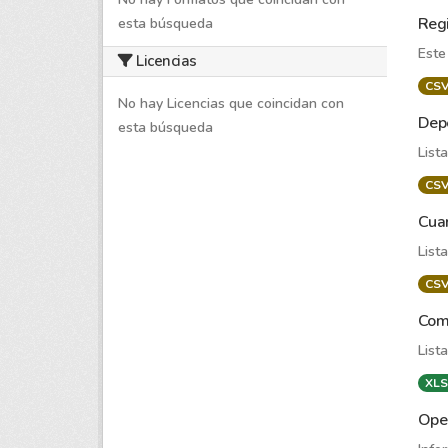
Regi
esta búsqueda
Este
Licencias
CS
No hay Licencias que coincidan con
Depe
esta búsqueda
List
CS
Cua
List
CS
Comi
List
XLS
Oper