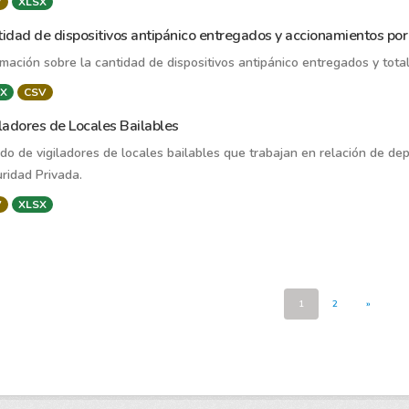
V
XLSX
idad de dispositivos antipánico entregados y accionamientos por
rmación sobre la cantidad de dispositivos antipánico entregados y tota
X
CSV
ladores de Locales Bailables
ado de vigiladores de locales bailables que trabajan en relación de de
ridad Privada.
V
XLSX
1
2
»