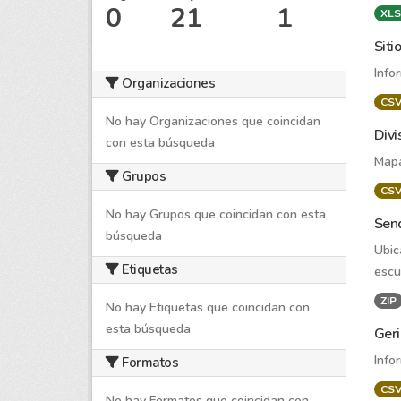
0
21
1
XLS
Siti
Info
Organizaciones
CS
No hay Organizaciones que coincidan
Divi
con esta búsqueda
Mapa
Grupos
CS
No hay Grupos que coincidan con esta
Send
búsqueda
Ubic
Etiquetas
escu
ZIP
No hay Etiquetas que coincidan con
esta búsqueda
Geri
Info
Formatos
CS
No hay Formatos que coincidan con