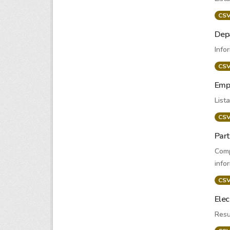
CS
Dep
Info
CS
Empr
List
CS
Part
Comp
info
CS
Ele
Resu