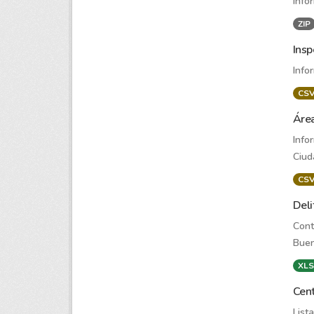
Info
ZIP
Insp
Info
CS
Área
Info
Ciud
CS
Deli
Cont
Buen
XLS
Cent
List