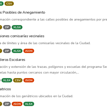
X
CSV
os Posibles de Anegamiento
rmación correspondiente a las calles posibles de anegamientos por prec
V
ZIP
XLSX
siones comisarías vecinales
 de límites y área de las comisarías vecinales de la Ciudad.
V
ZIP
XLSX
JSON
eros Escolares
ación y extensión de las trazas, polígonos y escuelas del programa Se
elas hasta puntos cercanos con mayor circulación,...
XLSX
CSV
JSON
atricos
rmación de los geriátricos ubicados en la Ciudad.
V
ZIP
JSON
XLSX