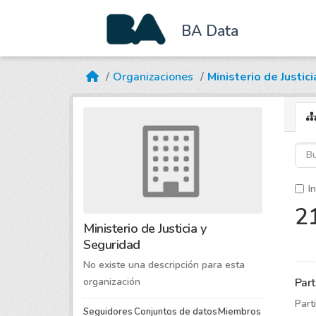
BA Data
Skip to main content
Organizaciones
Ministerio de Justic
In
21
Ministerio de Justicia y
Seguridad
No existe una descripción para esta
Part
organización
Part
Seguidores
Conjuntos de datos
Miembros