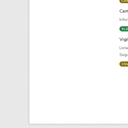
CS
Cant
Info
XLS
Vigi
List
Segu
CS