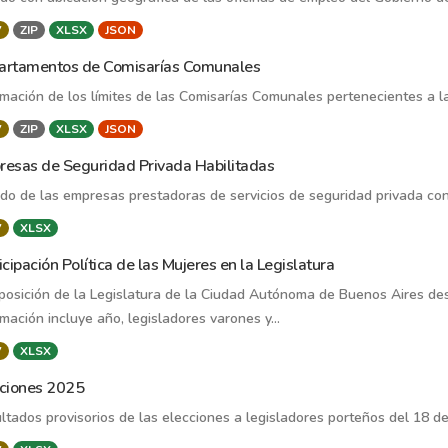
V
ZIP
XLSX
JSON
artamentos de Comisarías Comunales
rmación de los límites de las Comisarías Comunales pertenecientes a la
V
ZIP
XLSX
JSON
esas de Seguridad Privada Habilitadas
ado de las empresas prestadoras de servicios de seguridad privada con 
V
XLSX
icipación Política de las Mujeres en la Legislatura
osición de la Legislatura de la Ciudad Autónoma de Buenos Aires des
rmación incluye año, legisladores varones y...
V
XLSX
cciones 2025
ltados provisorios de las elecciones a legisladores porteños del 18 d