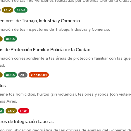
rmación de las intervenciones realizadas por Defensa Civil de la Ciuda
CSV
XLSX
ectores de Trabajo, Industria y Comercio
rmación de los inspectores de Trabajo, Industria y Comercio.
V
XLSX
s de Protección Familiar Policía de la Ciudad
rmación correspondiente a las áreas de protección familiar con las que 
ad.
V
XLSX
ZIP
GeoJSON
tos
iene los homicidios, hurtos (sin violencia), lesiones y robos (con viole
os Aires.
X
CSV
PDF
ros de Integración Laboral.
ado con ubicación geográfica de las oficinas de empleo del Gobierno d