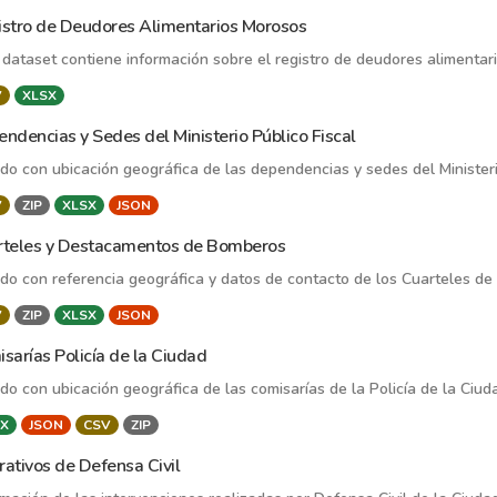
stro de Deudores Alimentarios Morosos
 dataset contiene información sobre el registro de deudores alimentar
V
XLSX
ndencias y Sedes del Ministerio Público Fiscal
ado con ubicación geográfica de las dependencias y sedes del Ministeri
V
ZIP
XLSX
JSON
rteles y Destacamentos de Bomberos
ado con referencia geográfica y datos de contacto de los Cuarteles d
V
ZIP
XLSX
JSON
sarías Policía de la Ciudad
ado con ubicación geográfica de las comisarías de la Policía de la Ciud
X
JSON
CSV
ZIP
ativos de Defensa Civil