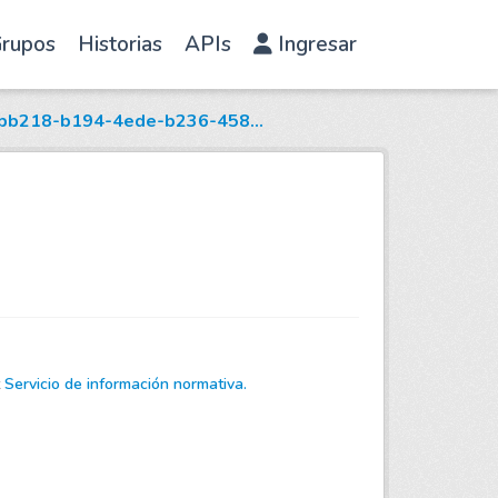
rupos
Historias
APIs
Ingresar
bb218-b194-4ede-b236-458...
t
Servicio de información normativa.