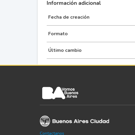
infantil
Información adicional
desde e
<b>18 
Fecha de creación
tempora
sábado 14
Formato
película 
TODO PARA
4
de Ana
DISFRUTAR
Último cambio
mostrará 
</i>de 
partir de
Aires Pol
los Pozo
programac
<i>Salun
mágico
Zabarella
Se vie
Contactanos