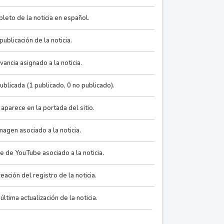
s Próximos.
eto de la noticia en español.
 la Ciudad vuelve
resentación de
ublicación de la noticia.
panga entre otros,
, para bailar al
vancia asignado a la noticia.
e y Los Pericos,
s también podrán
 publicada (1 publicado, 0 no publicado).
el Anfiteatro de
 el Tango estará
ia aparece en la portada del sitio.
ca, y el Folklore
Sur. _x000D_\nHay
magen asociado a la noticia.
ad. Consultá la
ce de YouTube asociado a la noticia.
_x000D_\n
eación del registro de la noticia.
última actualización de la noticia.