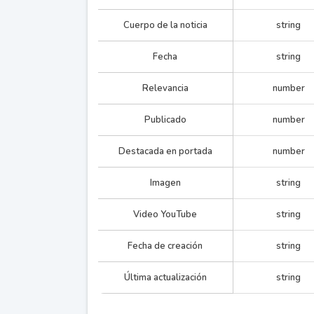
Cuerpo de la noticia
string
Fecha
string
Relevancia
number
Publicado
number
Destacada en portada
number
Imagen
string
Video YouTube
string
Fecha de creación
string
<p><b>V
más de 1
Última actualización
string
gratuita
tango, p