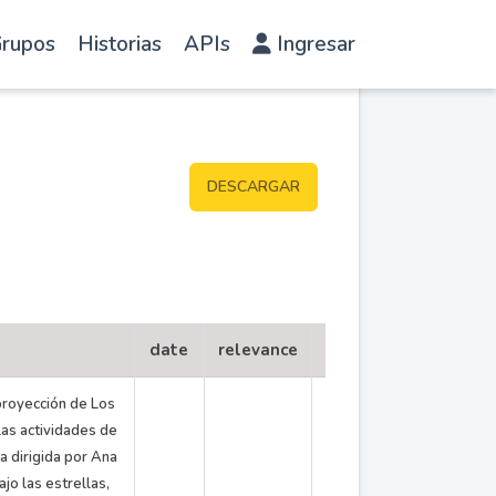
rupos
Historias
APIs
Ingresar
DESCARGAR
date
relevance
published
frontp
 proyección de Los
las actividades de
a dirigida por Ana
jo las estrellas,