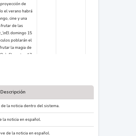
 proyección de
o el verano habrá
ango, cine y una
frutar de las
D_\nEl domingo 15
áculos poblarán el
frutar la magia de
00D_\nEl martes 17
tro del Parque
os propuestas de
de dos mundos” y
lo”, recorrerán
de comedia
Descripción
Poesía y la Música
2012-
0
0
0
centenario, y el
 de la noticia dentro del sistema.
01-02
litará a los mini
e la noticia en español.
ra toda la familia
 de BAFICI. El
e de la noticia en español.
as del tango se