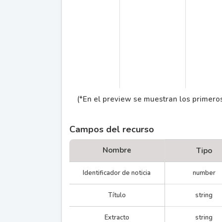
(*En el preview se muestran los primeros
Campos del recurso
Nombre
Tipo
Desde 
¡Arranca Verano
3
febrero,
Identificador de noticia
en la Ciudad!
number
Título
string
Extracto
string