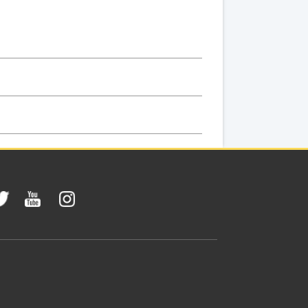
núa el martes 17 y
l Anfiteatro del
 en escena de las
2012-
Marisé Monteiro y
0
0
0
01-08
to, un hombre de
a del color del