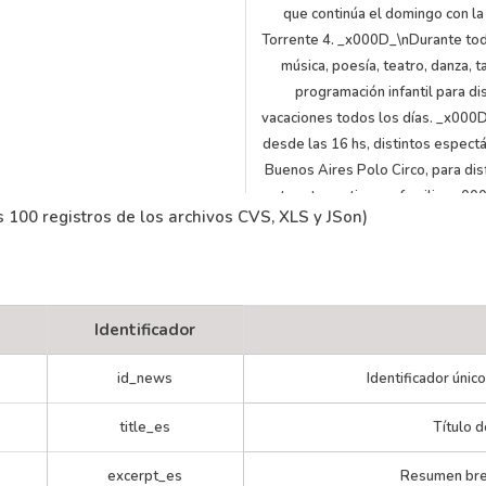
que continúa el domingo con la
Torrente 4. _x000D_\nDurante tod
música, poesía, teatro, danza, t
programación infantil para dis
vacaciones todos los días. _x000
desde las 16 hs, distintos espect
Buenos Aires Polo Circo, para dis
este arte gratis y en familia._x0
 100 registros de los archivos CVS, XLS y JSon)
y el miércoles 18, el Anfitea
Centenario será escenario de d
Teatro: “Sarmiento, un hombre 
“Una bandera del color del Cie
nuestra historia en forma 
Identificador
el 14 de enero y hasta el 18 de
musical._x000D_\nEl jueves 19, la 
 más de 100 actividades gratis y al
id_news
tomarán el Anfiteatro de Parque 
Identificador único
aire libre
viernes y sábado BAFICITO posibi
title_es
Título d
cinéfilos disfrutar de películas pa
seleccionadas por los expertos
excerpt_es
Resumen brev
domingo 22, las nuevas promes