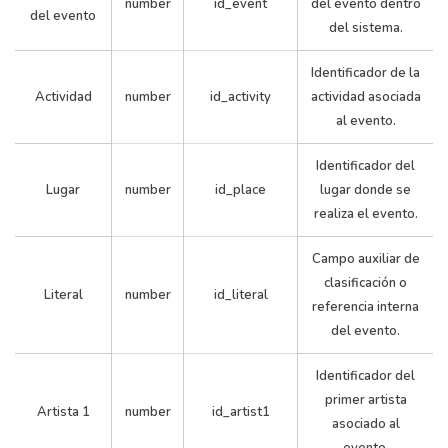
number
id_event
del evento dentro
del evento
del sistema.
Identificador de la
285
4
21
0.0
Actividad
number
id_activity
actividad asociada
al evento.
Identificador del
Lugar
number
id_place
lugar donde se
realiza el evento.
Campo auxiliar de
clasificación o
Literal
number
id_literal
referencia interna
286
4
22
0.0
del evento.
Identificador del
primer artista
Artista 1
number
id_artist1
asociado al