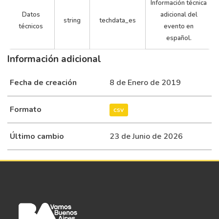
Información técnica
Datos
adicional del
string
techdata_es
técnicos
evento en
español.
Información adicional
293
4
23
0.0
Fecha de creación
8 de Enero de 2019
Formato
csv
Último cambio
23 de Junio de 2026
294
4
24
0.0