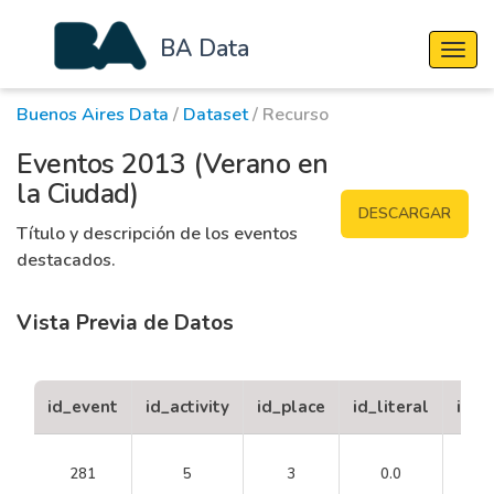
BA Data
Cambi
Buenos Aires Data
/
Dataset
/ Recurso
Eventos 2013 (Verano en
la Ciudad)
DESCARGAR
Título y descripción de los eventos
destacados.
Vista Previa de Datos
id_event
id_activity
id_place
id_literal
id_a
281
5
3
0.0