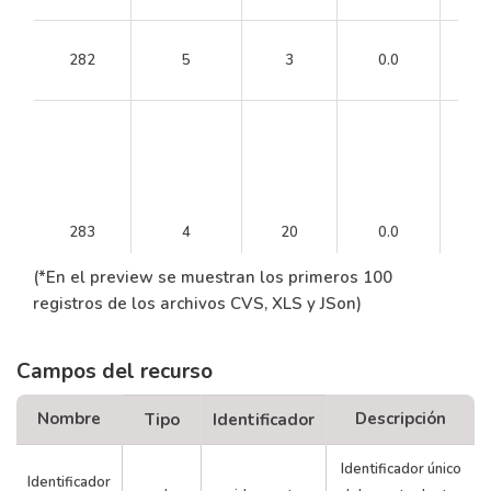
282
5
3
0.0
1
283
4
20
0.0
(*En el preview se muestran los primeros 100
registros de los archivos CVS, XLS y JSon)
Campos del recurso
284
5
3
0.0
1
Nombre
Descripción
Tipo
Identificador
Identificador único
Identificador