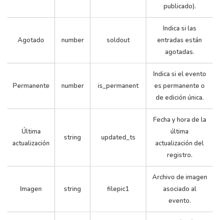
publicado).
Indica si las
Agotado
number
soldout
entradas están
agotadas.
291
4
21
0.0
Indica si el evento
Permanente
number
is_permanent
es permanente o
de edición única.
Fecha y hora de la
Última
última
string
updated_ts
actualización
actualización del
registro.
292
4
22
Archivo de imagen
0.0
Imagen
string
filepic1
asociado al
evento.