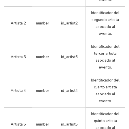
evento.
Identificador del
segundo artista
Artista 2
number
id_artist2
asociado al
287
4
23
0.0
evento.
Identificador del
tercer artista
Artista 3
number
id_artist3
asociado al
evento.
Identificador del
cuarto artista
Artista 4
number
id_artist4
asociado al
evento.
288
4
24
0.0
Identificador del
quinto artista
Artista 5
number
id_artist5
asociado al