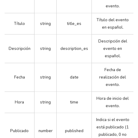
evento.
Título del evento
Título
string
title_es
en español.
Descripción del
289
4
25
0.0
Descripción
string
description_es
evento en
español.
Fecha de
Fecha
string
date
realización del
evento.
Hora de inicio del
Hora
string
time
evento.
290
4
20
0.0
Indica si el evento
está publicado (1
Publicado
number
published
publicado, 0 no