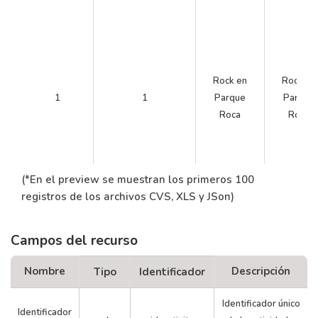
Rock en
Rock en
1
1
Parque
Parque
Roca
Roca
(*En el preview se muestran los primeros 100
registros de los archivos CVS, XLS y JSon)
Campos del recurso
Nombre
Descripción
Tipo
Identificador
Folklore en
Música e
2
1
Costanera
Costaner
Identificador único
Identificador