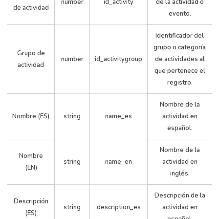
Sur
Sur
number
id_activity
de la actividad o
de actividad
evento.
Identificador del
grupo o categoría
Grupo de
number
id_activitygroup
de actividades al
actividad
que pertenece el
registro.
Grandes
Nombre de la
3
1
Milongas
Milonga
Nombre (ES)
string
name_es
actividad en
en La Boca
español.
Nombre de la
Nombre
string
name_en
actividad en
(EN)
inglés.
Descripción de la
Descripción
string
description_es
actividad en
(ES)