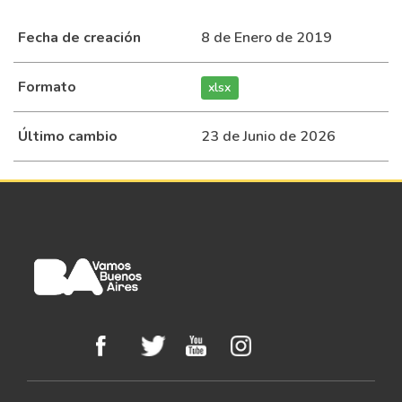
Fecha de creación
8 de Enero de 2019
Poesía y
Poesía y
Formato
xlsx
5
1
música
música
Último cambio
23 de Junio de 2026
Actividades
Actividad
7
1
Especiales
Especiale