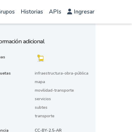
rupos
Historias
APIs
Ingresar
ormación adicional
as
quetas
infraestructura-obra-pública
mapa
movilidad-transporte
servicios
subtes
transporte
encia
CC-BY-2.5-AR