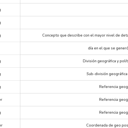
g
g
g
Concepto que describe con el mayor nivel de deta
día en el que se generó
g
División geográfica y polít
g
Sub-división geográfica 
g
Referencia geog
er
Referencia geog
g
Referencia geog
er
Coordenada de geo pos