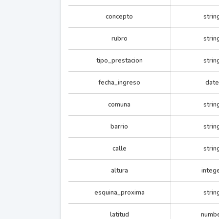
concepto
strin
rubro
strin
tipo_prestacion
strin
fecha_ingreso
date
comuna
strin
barrio
strin
calle
strin
altura
integ
esquina_proxima
strin
latitud
numb