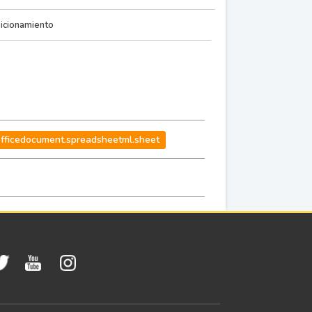
icionamiento
officedocument.spreadsheetml.sheet