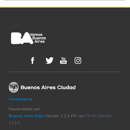
semáforo
Poda de
árbol/despeje
00017754/12
201201
ARBOLADO
de luminaria o
semáforo
Poda de
árbol/despeje
00198513/12
201203
ARBOLADO
de luminaria o
semáforo
Poda de
árbol/despeje
00200143/12
201203
ARBOLADO
Contactanos
de luminaria o
semáforo
Desarrollado por
Buenos Aires Data
Versión: 1.2.2-FIX con
CKAN Versión:
Poda de
2.11.0
árbol/despeje