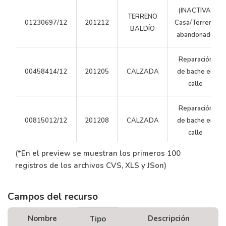
(INACTIVA)
TERRENO
01230697/12
201212
Casa/Terreno
BALDÍO
abandonado
Reparación
00458414/12
201205
CALZADA
de bache en
calle
Reparación
00815012/12
201208
CALZADA
de bache en
calle
(*En el preview se muestran los primeros 100
Poda de
registros de los archivos CVS, XLS y JSon)
árbol/despeje
00049177/12
201201
ARBOLADO
de luminaria o
semáforo
Campos del recurso
Nombre
Descripción
Tipo
Poda de