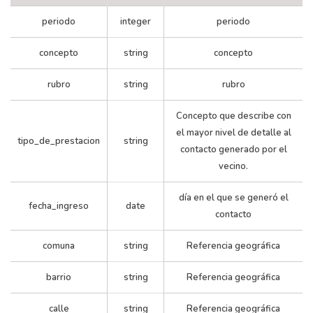
árbol/despeje
00176466/12
201202
ARBOLADO
periodo
integer
periodo
de luminaria o
semáforo
concepto
string
concepto
Poda de
rubro
string
rubro
árbol/despeje
00272545/12
201203
ARBOLADO
de luminaria o
Concepto que describe con
semáforo
el mayor nivel de detalle al
tipo_de_prestacion
string
contacto generado por el
Poda de
vecino.
árbol/despeje
00233461/12
201203
ARBOLADO
de luminaria o
día en el que se generó el
fecha_ingreso
date
semáforo
contacto
Poda de
comuna
string
Referencia geográfica
árbol/despeje
00276594/12
201203
ARBOLADO
de luminaria o
barrio
string
Referencia geográfica
semáforo
calle
string
Referencia geográfica