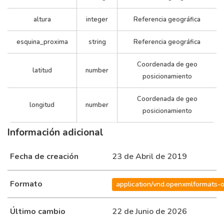
Poda de
altura
integer
Referencia geográfica
árbol/despeje
00062172/12
201201
ARBOLADO
de luminaria o
esquina_proxima
string
Referencia geográfica
semáforo
Coordenada de geo
latitud
number
Poda de
posicionamiento
árbol/despeje
00012118/12
201201
ARBOLADO
de luminaria o
Coordenada de geo
longitud
number
semáforo
posicionamiento
Información adicional
Poda de
árbol/despeje
00131216/12
201202
ARBOLADO
Fecha de creación
23 de Abril de 2019
de luminaria o
semáforo
Formato
application/vnd.openxmlformats-
Poda de
árbol/despeje
00131392/12
201202
ARBOLADO
Último cambio
22 de Junio de 2026
de luminaria o