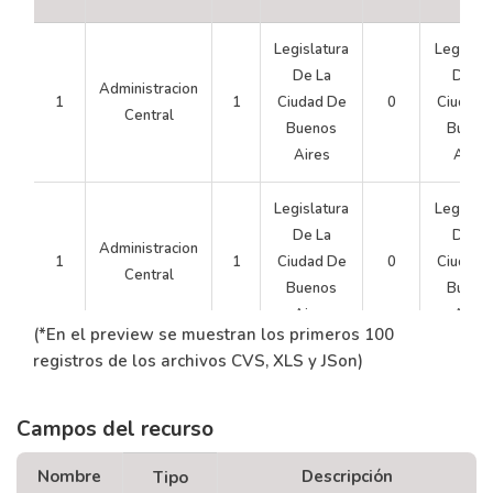
Legislatura
Legislat
De La
De La
Administracion
1
1
Ciudad De
0
Ciudad 
Central
Buenos
Bueno
Aires
Aires
Legislatura
Legislat
De La
De La
Administracion
1
1
Ciudad De
0
Ciudad 
Central
Buenos
Bueno
Aires
Aires
(*En el preview se muestran los primeros 100
registros de los archivos CVS, XLS y JSon)
Legislatura
Legislat
De La
De La
Administracion
1
1
Ciudad De
0
Ciudad 
Campos del recurso
Central
Buenos
Bueno
Aires
Aires
Nombre
Descripción
Tipo