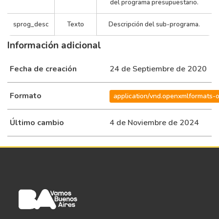
del programa presupuestario.
Legislatura
Legislat
De La
De La
Administracion
sprog_desc
Texto
Descripción del sub-programa.
1
1
Ciudad De
0
Ciudad 
Central
Buenos
Bueno
Información adicional
Aires
Aires
Fecha de creación
24 de Septiembre de 2020
Legislatura
Legislat
De La
De La
Administracion
Formato
application/vnd.openxmlformats-
1
1
Ciudad De
0
Ciudad 
Central
Buenos
Bueno
Aires
Aires
Último cambio
4 de Noviembre de 2024
Legislatura
Legislat
De La
De La
Administracion
1
1
Ciudad De
0
Ciudad 
Central
Buenos
Bueno
Aires
Aires
Legislatura
Legislat