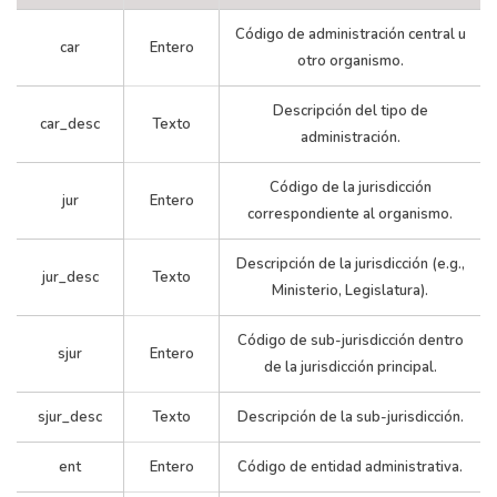
Código de administración central u
Legislatura
Legislat
car
Entero
otro organismo.
De La
De La
Administracion
1
1
Ciudad De
0
Ciudad 
Central
Descripción del tipo de
Buenos
Bueno
car_desc
Texto
administración.
Aires
Aires
Código de la jurisdicción
Legislatura
Legislat
jur
Entero
correspondiente al organismo.
De La
De La
Administracion
1
1
Ciudad De
0
Ciudad 
Central
Descripción de la jurisdicción (e.g.,
Buenos
Bueno
jur_desc
Texto
Ministerio, Legislatura).
Aires
Aires
Código de sub-jurisdicción dentro
sjur
Entero
Legislatura
Legislat
de la jurisdicción principal.
De La
De La
Administracion
1
1
Ciudad De
0
Ciudad 
sjur_desc
Texto
Descripción de la sub-jurisdicción.
Central
Buenos
Bueno
Aires
Aires
ent
Entero
Código de entidad administrativa.