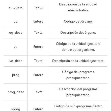
Descripción de la entidad
Legislatura
Legislat
ent_desc
Texto
administrativa.
De La
De La
Administracion
1
1
Ciudad De
0
Ciudad 
Central
og
Entero
Código del órgano.
Buenos
Bueno
Aires
Aires
og_desc
Texto
Descripción del órgano.
Legislatura
Legislat
Código de la unidad ejecutora
De La
De La
ue
Entero
Administracion
dentro del organismo.
1
1
Ciudad De
0
Ciudad 
Central
Buenos
Bueno
ue_desc
Texto
Descripción de la unidad ejecutora.
Aires
Aires
Código del programa
prog
Entero
Legislatura
Legislat
presupuestario.
De La
De La
Administracion
1
1
Ciudad De
0
Ciudad 
Descripción del programa
Central
prog_desc
Texto
Buenos
Bueno
presupuestario.
Aires
Aires
Código de sub-programa dentro
sprog
Entero