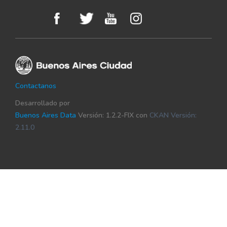
De La
De La
Administracion
1
1
Ciudad De
0
Ciudad 
Central
Buenos
Bueno
Aires
Aires
Legislatura
Legislat
De La
De La
Contactanos
Administracion
1
1
Ciudad De
0
Ciudad 
Central
Desarrollado por
Buenos
Bueno
Buenos Aires Data
Versión: 1.2.2-FIX con
CKAN Versión:
Aires
Aires
2.11.0
Legislatura
Legislat
De La
De La
Administracion
1
1
Ciudad De
0
Ciudad 
Central
Buenos
Bueno
Aires
Aires
Legislatura
Legislat