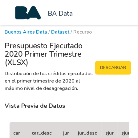
BA Data
Buenos Aires Data
/
Dataset
/ Recurso
Presupuesto Ejecutado
2020 Primer Trimestre
(XLSX)
DESCARGAR
Distribución de los créditos ejecutados
en el primer trimestre de 2020 al
máximo nivel de desagregación.
Vista Previa de Datos
car
car_desc
jur
jur_desc
sjur
sjur_de