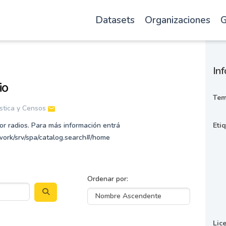
Datasets
Organizaciones
G
Inf
io
Tem
ística y Censos
or radios. Para más información entrá
Eti
twork/srv/spa/catalog.search#/home
Ordenar por
Lic