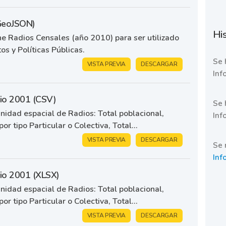
(GeoJSON)
His
 Radios Censales (año 2010) para ser utilizado
os y Políticas Públicas.
Se 
VISTA PREVIA
DESCARGAR
Inf
dio 2001 (CSV)
Se 
idad espacial de Radios: Total poblacional,
Inf
or tipo Particular o Colectiva, Total...
VISTA PREVIA
DESCARGAR
Se 
Inf
dio 2001 (XLSX)
idad espacial de Radios: Total poblacional,
or tipo Particular o Colectiva, Total...
VISTA PREVIA
DESCARGAR