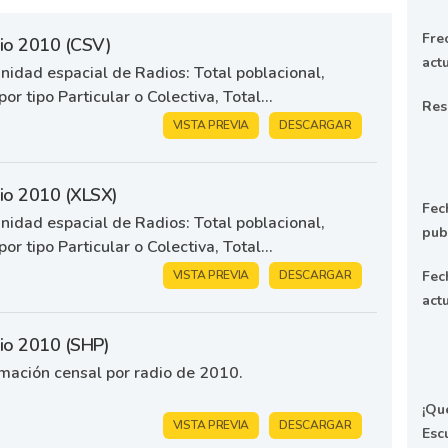
Fre
dio 2010 (CSV)
act
idad espacial de Radios: Total poblacional,
or tipo Particular o Colectiva, Total...
Res
VISTA PREVIA
DESCARGAR
dio 2010 (XLSX)
Fec
idad espacial de Radios: Total poblacional,
pub
or tipo Particular o Colectiva, Total...
VISTA PREVIA
DESCARGAR
Fec
act
dio 2010 (SHP)
rmación censal por radio de 2010.
¡Qu
VISTA PREVIA
DESCARGAR
Esc