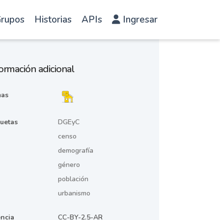
rupos
Historias
APIs
Ingresar
ormación adicional
as
quetas
DGEyC
censo
demografía
género
población
urbanismo
encia
CC-BY-2.5-AR