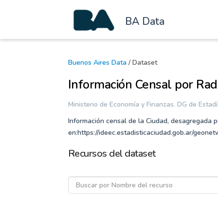
BA Data
Buenos Aires Data
/ Dataset
Información Censal por Rad
Ministerio de Economía y Finanzas. DG de Estad
Información censal de la Ciudad, desagregada p
en:https://ideec.estadisticaciudad.gob.ar/geone
Recursos del dataset