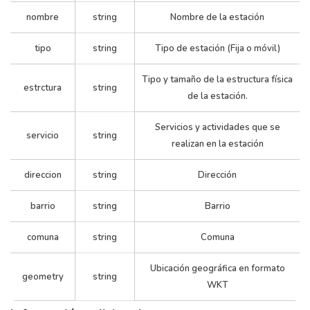
nombre
string
Nombre de la estación
Talleres
Literarios
tipo
string
Tipo de estación (Fija o móvil)
AsesorÃ­
Nutricional
Tipo y tamaño de la estructura física
Control d
estrctura
string
de la estación.
Peso -
Control d
Servicios y actividades que se
PresiÃ³
servicio
string
realizan en la estación
Arterial 
EstaciÃ³n
Control d
direccion
string
Dirección
Estructura
4
Saludable
Fija
Talla -
Mediana
Manzana 66
Servicios 
barrio
string
Barrio
EnfermerÃ­
Actividad 
comuna
string
Comuna
sica -
CumpleaÃ
Ubicación geográfica en formato
geometry
string
Saludables
WKT
Taller