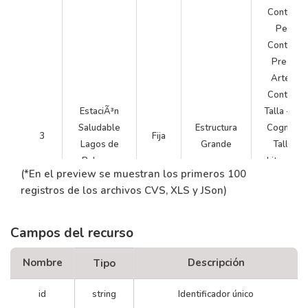
Control d
Peso -
Control d
PresiÃ³
Arterial 
Control d
EstaciÃ³n
Talla - Tal
Saludable
Estructura
Cognitivo
3
Fija
Lagos de
Grande
Talleres
Palermo
Literarios
(*En el preview se muestran los primeros 100
Actividad 
registros de los archivos CVS, XLS y JSon)
sica -
CumpleaÃ
Saludables
Campos del recurso
Servicios 
EnfermerÃ­
Nombre
Descripción
Tipo
Talleres 
Escritura
id
string
Identificador único