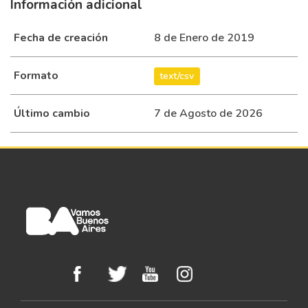
Información adicional
Cognitivo
Talleres 
Fecha de creación
8 de Enero de 2019
Escritura
Formato
Control d
text/csv
Peso -
Control d
Último cambio
7 de Agosto de 2026
PresiÃ³
Arterial 
Actividad
para NiÃ±
(Juegotecas
Casilleros
Cambiador
EstaciÃ³n
- Control 
Saludable
Estructura
8
Fija
Glucemia 
Parque
Grande
Talleres
Avellaneda
Literarios
Actividad