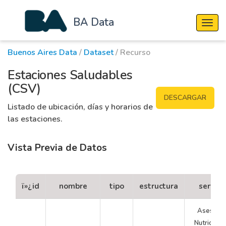
BA Data
Cambi
Buenos Aires Data
/
Dataset
/ Recurso
Estaciones Saludables
(CSV)
DESCARGAR
Listado de ubicación, días y horarios de
las estaciones.
Vista Previa de Datos
ï»¿id
nombre
tipo
estructura
servici
AsesorÃ­
Nutricional