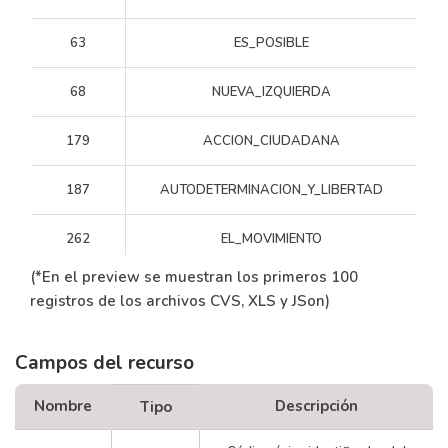
63
ES_POSIBLE
68
NUEVA_IZQUIERDA
179
ACCION_CIUDADANA
187
AUTODETERMINACION_Y_LIBERTAD
262
EL_MOVIMIENTO
(*En el preview se muestran los primeros 100
264
MOVIMIENTO_IND_JUSTICIA_Y_D
registros de los archivos CVS, XLS y JSon)
312
FEDERAL
Campos del recurso
317
NAC_CONSTITUCIONAL_UNIR
Nombre
Descripción
Tipo
323
MOVIMIENTO_AL_SOCIALISMO