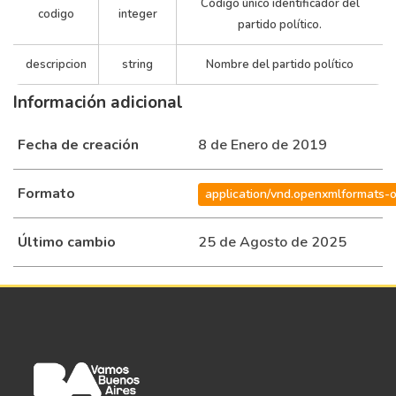
Código único identificador del
codigo
integer
partido político.
501
FRENTE_PARA_LA_VICTORIA
descripcion
string
Nombre del partido político
502
UNEN
Información adicional
503
UNIONPRO
Fecha de creación
8 de Enero de 2019
505
FRENTE_DE_IZQ_Y_DE_LOS_TRAB
Formato
application/vnd.openxmlformats-
506
CAMINO_POPULAR
Último cambio
25 de Agosto de 2025
605
ALTERNATIVA_POPULAR
900
LIBERAL_LIBERTARIO
901
DE_LA_RED
902
BANDERA_VECINAL