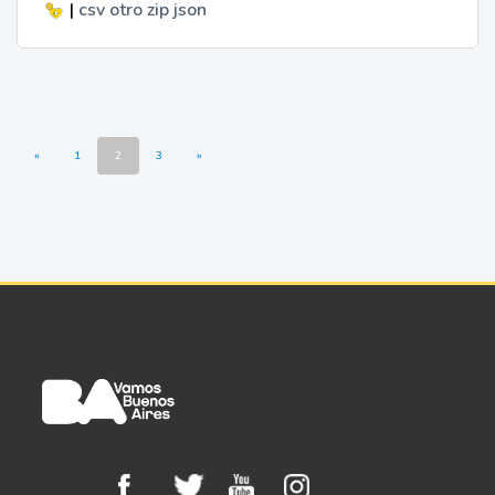
|
csv
otro
zip
json
«
1
2
3
»