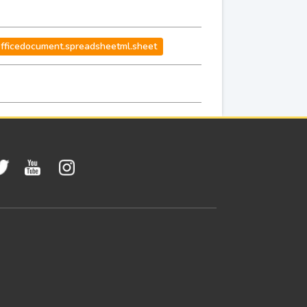
officedocument.spreadsheetml.sheet