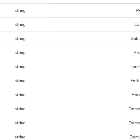
string
P
string
Ca
string
Subc
string
Pre
string
Tipo 
string
Fech
string
Hora
string
Domic
string
Domici
string
Domic