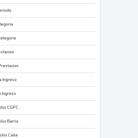
eriodo
tegoria
ategoria
stacion
Prestacion
a Ingreso
 Ingreso
ilio CGPC
lio Barrio
ilio Calle