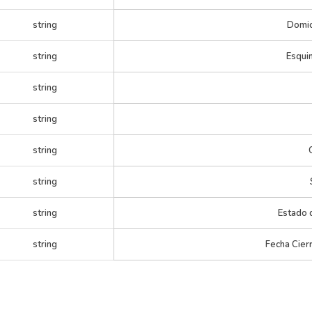
string
Domici
string
Esqui
string
string
string
string
string
Estado 
string
Fecha Cier