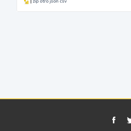
|
zip
otro
json
csv