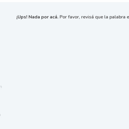
¡Ups! Nada por acá.
Por favor, revisá que la palabra e
n
a