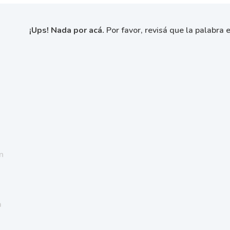
¡Ups! Nada por acá.
Por favor, revisá que la palabra e
n
a