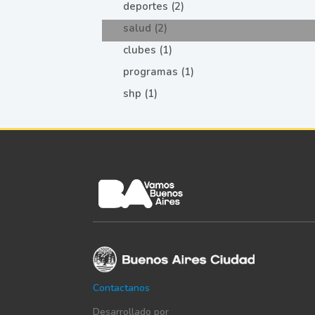
deportes (2)
salud (2)
clubes (1)
programas (1)
shp (1)
Contactanos
Desarrollado por