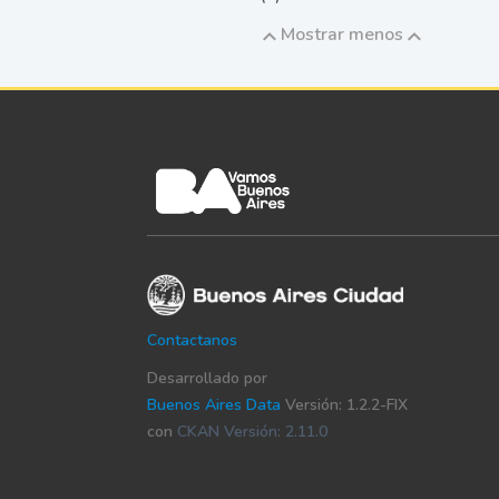
Mostrar menos
Contactanos
Desarrollado por
Buenos Aires Data
Versión: 1.2.2-FIX
con
CKAN Versión: 2.11.0