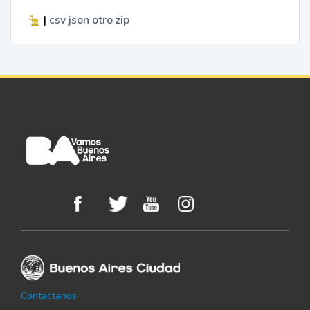
|
csv
json
otro
zip
Contactanos