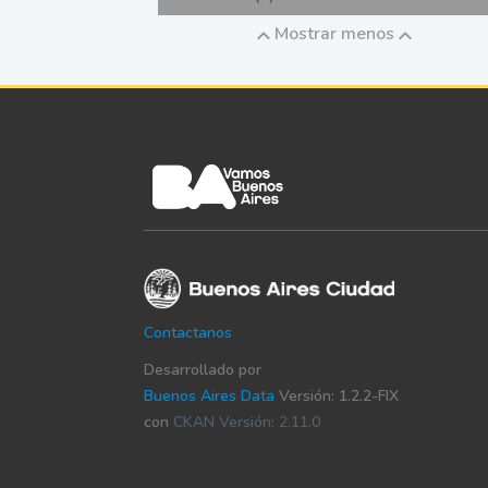
Mostrar menos
Contactanos
Desarrollado por
Buenos Aires Data
Versión: 1.2.2-FIX
con
CKAN Versión: 2.11.0