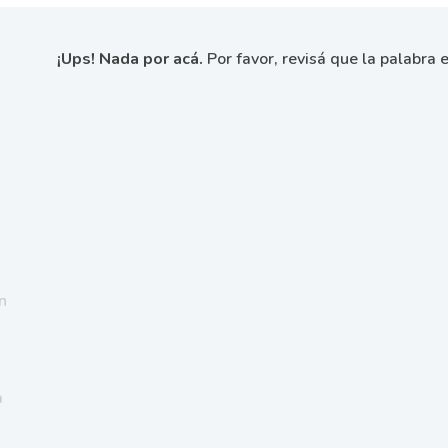
¡Ups! Nada por acá.
Por favor, revisá que la palabra e
n
a