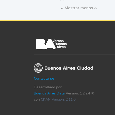
Mostrar menos
Contactanos
Desarrollado por
Buenos Aires Data
Versión: 1.2.2-FIX
con
CKAN Versión: 2.11.0