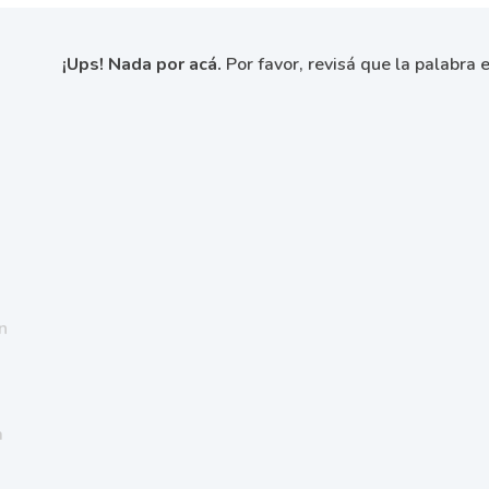
¡Ups! Nada por acá.
Por favor, revisá que la palabra e
n
a