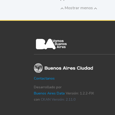
Mostrar menos
Contactanos
Desarrollado por
Buenos Aires Data
Versión: 1.2.2-FIX
con
CKAN Versión: 2.11.0