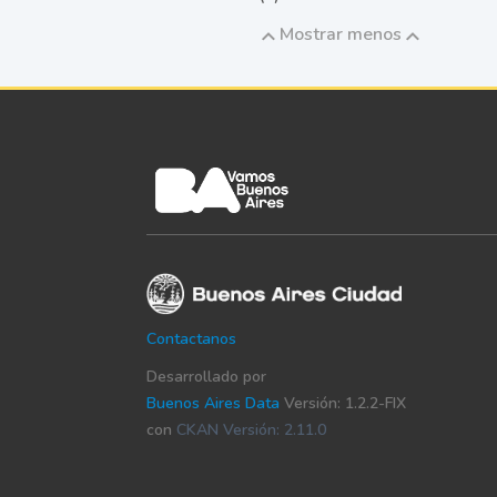
Mostrar menos
Contactanos
Desarrollado por
Buenos Aires Data
Versión: 1.2.2-FIX
con
CKAN Versión: 2.11.0