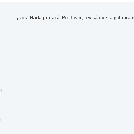
¡Ups! Nada por acá.
Por favor, revisá que la palabra e
n
a