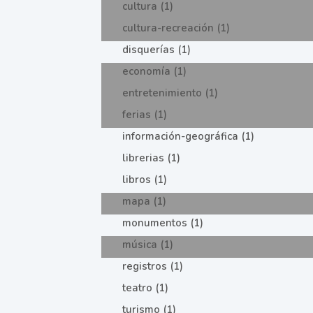
cultura (1)
cultura-recreación (1)
disquerías (1)
economía (1)
entretenimiento (1)
ferias (1)
información-geográfica (1)
librerias (1)
libros (1)
mapa (1)
monumentos (1)
música (1)
registros (1)
teatro (1)
turismo (1)