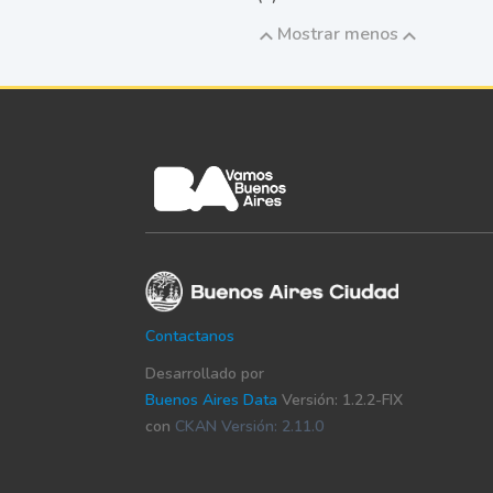
Mostrar menos
Contactanos
Desarrollado por
Buenos Aires Data
Versión: 1.2.2-FIX
con
CKAN Versión: 2.11.0