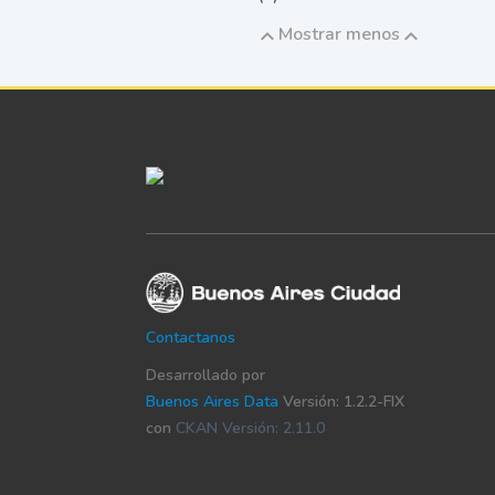
Mostrar menos
Contactanos
Desarrollado por
Buenos Aires Data
Versión: 1.2.2-FIX
con
CKAN Versión: 2.11.0