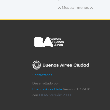
Mostrar menos
Contactanos
Desarrollado por
Buenos Aires Data
Versión: 1.2.2-FIX
con
CKAN Versión: 2.11.0