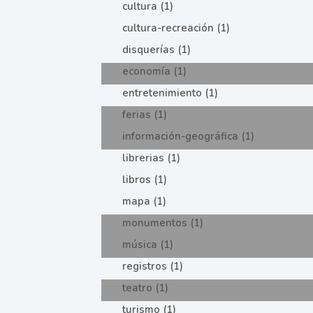
cultura (1)
cultura-recreación (1)
disquerías (1)
economía (1)
entretenimiento (1)
ferias (1)
información-geográfica (1)
librerias (1)
libros (1)
mapa (1)
monumentos (1)
música (1)
registros (1)
teatro (1)
turismo (1)