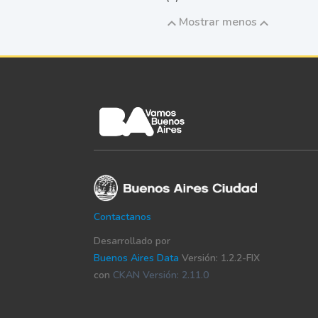
Mostrar menos
Contactanos
Desarrollado por
Buenos Aires Data
Versión: 1.2.2-FIX
con
CKAN Versión: 2.11.0