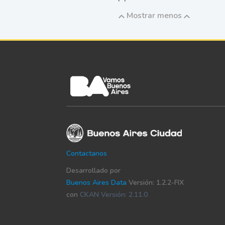
Mostrar menos
Contactanos
Desarrollado por
Buenos Aires Data
Versión: 1.2.2-FIX
con
CKAN Versión: 2.11.0