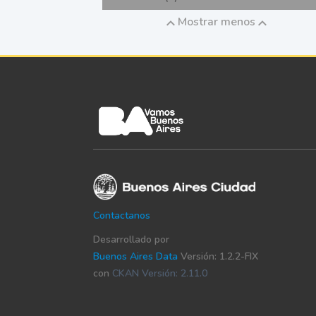
Mostrar menos
Contactanos
Desarrollado por
Buenos Aires Data
Versión: 1.2.2-FIX
con
CKAN Versión: 2.11.0