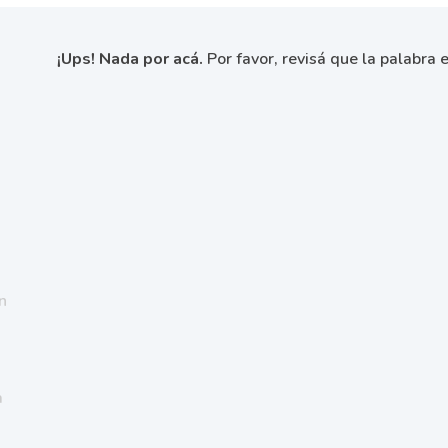
¡Ups! Nada por acá.
Por favor, revisá que la palabra e
n
a