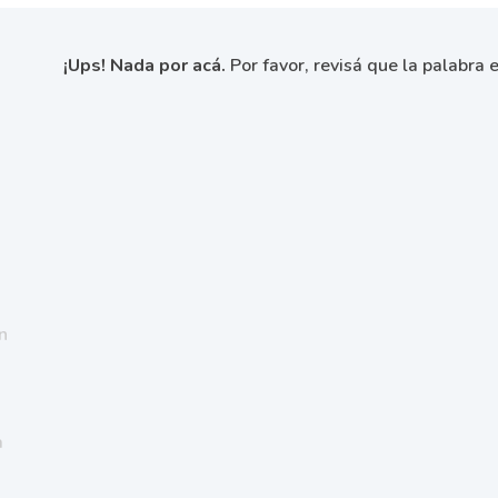
¡Ups! Nada por acá.
Por favor, revisá que la palabra e
n
a