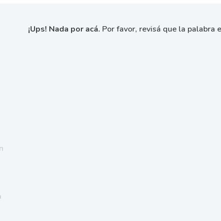
¡Ups! Nada por acá.
Por favor, revisá que la palabra e
n
a