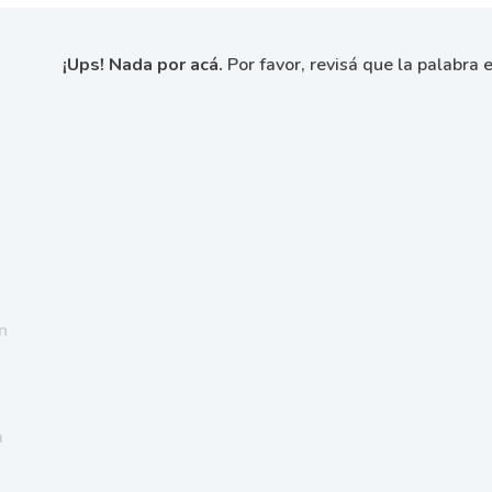
¡Ups! Nada por acá.
Por favor, revisá que la palabra e
n
a