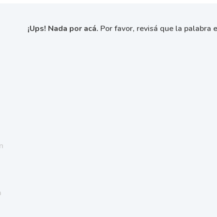
¡Ups! Nada por acá.
Por favor, revisá que la palabra e
n
a