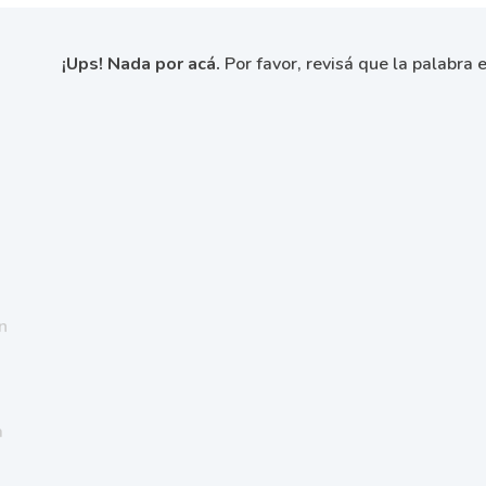
¡Ups! Nada por acá.
Por favor, revisá que la palabra e
n
a