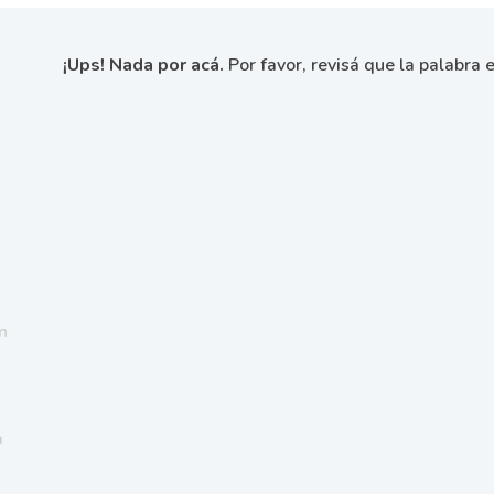
¡Ups! Nada por acá.
Por favor, revisá que la palabra e
n
a