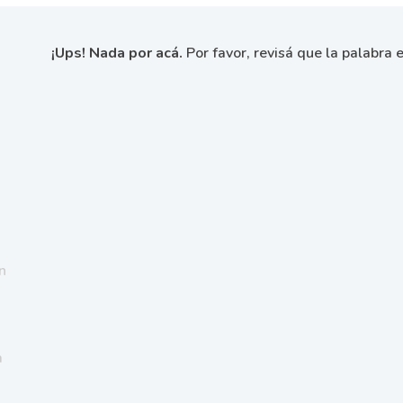
¡Ups! Nada por acá.
Por favor, revisá que la palabra e
n
a