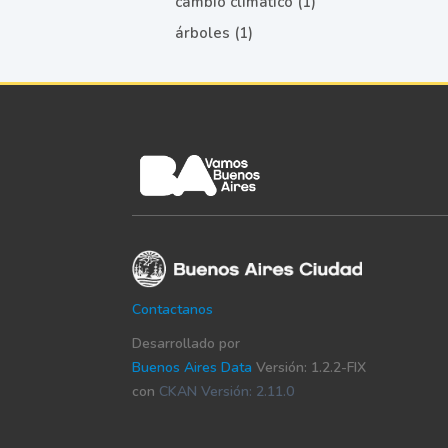
cambio climático (1)
árboles (1)
Contactanos
Desarrollado por
Buenos Aires Data
Versión: 1.2.2-FIX
con
CKAN Versión: 2.11.0