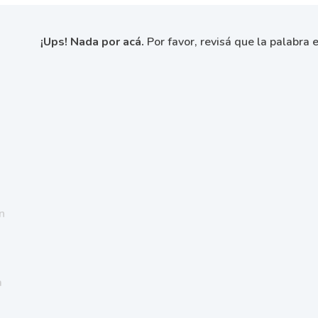
¡Ups! Nada por acá.
Por favor, revisá que la palabra e
n
a