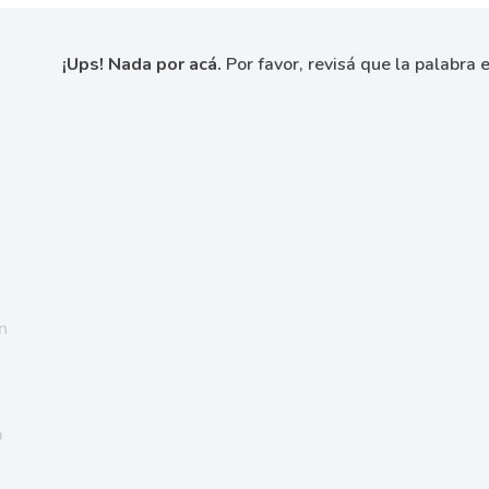
¡Ups! Nada por acá.
Por favor, revisá que la palabra e
n
a