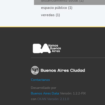
distanciamiento social (1)
espacio público (1)
veredas (1)
Contactanos
Desarrollado por
Buenos Aires Data
Versión: 1.2.2-FIX
con
CKAN Versión: 2.11.0