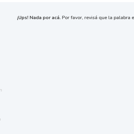
¡Ups! Nada por acá.
Por favor, revisá que la palabra e
n
a