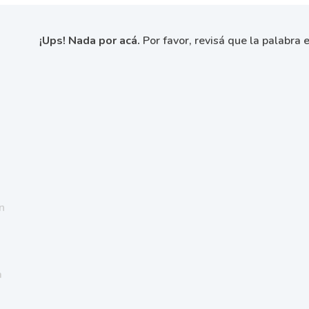
¡Ups! Nada por acá.
Por favor, revisá que la palabra e
n
a