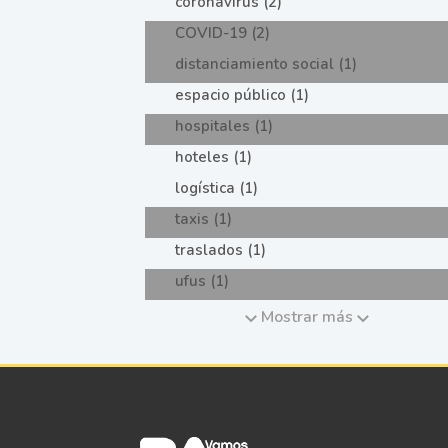
coronavirus (2)
COVID-19 (2)
distanciamiento social (1)
espacio público (1)
hospitales (1)
hoteles (1)
logística (1)
taxis (1)
traslados (1)
ufus (1)
Mostrar más