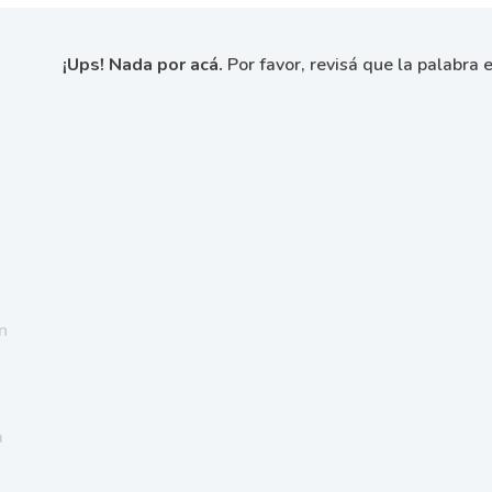
¡Ups! Nada por acá.
Por favor, revisá que la palabra e
n
a